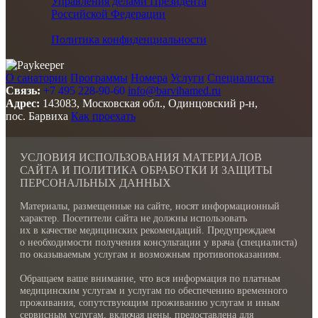
Управления делами Президента
Российской Федерации
Политика конфиденциальности
О санатории
Программы
Номера
Услуги
Специалисты
Связь:
+7 495 228-90-60
info@barvihamed.ru
Адрес:
143083, Московская обл., Одинцовский р-н,
пос. Барвиха
Как проехать
УСЛОВИЯ ИСПОЛЬЗОВАНИЯ МАТЕРИАЛОВ
САЙТА И ПОЛИТИКА ОБРАБОТКИ И ЗАЩИТЫ
ПЕРСОНАЛЬНЫХ ДАННЫХ
Материалы, размещенные на сайте, носят информационный
характер. Посетители сайта не должны использовать
их в качестве медицинских рекомендаций. Предупреждаем
о необходимости получения консультации у врача (специалиста)
по оказываемым услугам и возможным противопоказаниям.
Обращаем ваше внимание, что вся информация по платным
медицинским услугам и услугам по обеспечению временного
проживания, сопутствующим проживанию услугам и иным
сервисным услугам, включая цены, предоставлена для