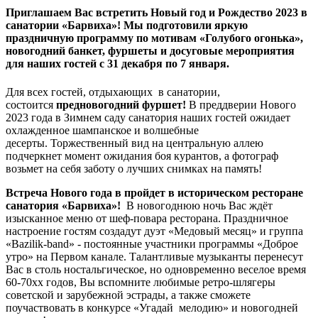
Приглашаем Вас встретить Новый год и Рождество 2023 в
санатории «Барвиха»! Мы подготовили
яркую
праздничную программу по мотивам «Голубого огонька»,
новогодний банкет, фуршеты и досуговые мероприятия
для наших гостей с 31 декабря по 7 января.
Для всех гостей, отдыхающих в санатории,
состоится
предновогодний фуршет!
В преддверии Нового
2023 года в Зимнем саду санатория наших гостей ожидает
охлажденное шампанское и волшебные
десерты. Торжественный вид на центральную аллею
подчеркнет момент ожидания боя курантов, а фотограф
возьмет на себя заботу о лучших снимках на память!
Встреча Нового года в пройдет в историческом ресторане
санатория «Барвиха»!
В новогоднюю ночь Вас ждёт
изысканное меню от шеф-повара ресторана. Праздничное
настроение гостям создадут дуэт «Медовый месяц» и группа
«Bazilik-band» - постоянные участники программы «Доброе
утро» на Первом канале. Талантливые музыканты перенесут
Вас в столь ностальгическое, но одновременно веселое время
60-70хх годов, Вы вспомните любимые ретро-шлягеры
советской и зарубежной эстрады, а также сможете
поучаствовать в конкурсе «Угадай мелодию» и новогодней