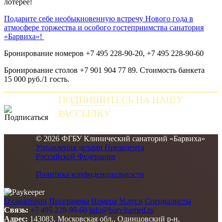
лотерее!
Подарите себе необыкновенную встречу Нового года в
атмосфере торжества и особого гостеприимства санатория
«Барвиха»!
Бронирование номеров +7 495 228-90-20, +7 495 228-90-60
Бронирование столов +7 901 904 77 89. Стоимость банкета
15 000 руб./1 гость.
ПОДПИШИТЕСЬ
НА НАШУ
РАССЫЛКУ
и получайте самые свежие новости
© 2026 ФГБУ Клинический санаторий «Барвиха»
Управления делами Президента
Российской Федерации
Политика конфиденциальности
О санатории
Программы
Номера
Услуги
Специалисты
Связь:
+7 495 228-90-60
info@barvihamed.ru
Адрес:
143083, Московская обл., Одинцовский р-н,