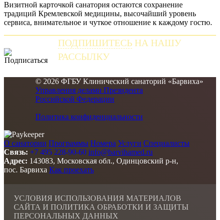
Визитной карточкой санатория остаются сохранение
традиций Кремлевской медицины, высочайший уровень
сервиса, внимательное и чуткое отношение к каждому гостю.
ПОДПИШИТЕСЬ
НА НАШУ
РАССЫЛКУ
и получайте самые свежие новости
© 2026 ФГБУ Клинический санаторий «Барвиха»
Управления делами Президента
Российской Федерации
Политика конфиденциальности
О санатории
Программы
Номера
Услуги
Специалисты
Связь:
+7 495 228-90-60
info@barvihamed.ru
Адрес:
143083, Московская обл., Одинцовский р-н,
пос. Барвиха
Как проехать
УСЛОВИЯ ИСПОЛЬЗОВАНИЯ МАТЕРИАЛОВ
САЙТА И ПОЛИТИКА ОБРАБОТКИ И ЗАЩИТЫ
ПЕРСОНАЛЬНЫХ ДАННЫХ