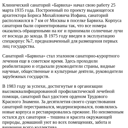
Клинический санаторий «Барвиха» начал свою работу 25
марта 1935 года. Построенный по проекту выдающегося
архитектора Бориса Михайловича Иофана, санаторий
расположился в 7 км от Москвы в поселке Барвиха. Корпуса
санатория были сориентированы так, что все номера
оказались обращенными на юг и принимали солнечные лучи
от восхода до захода. В 1975 году введен в эксплуатацию
спецкорпус №7, предназначенный для размещения первых
лиц государства.
Санаторий «Барвиха» стал эталоном санаторно-курортного
лечения еще в советское время. Здесь проходили
реабилитацию и отдыхали руководители страны, видные
научные, общественные и культурные деятели, руководители
зарубежных государств.
В 1983 году за успехи, достигнутые в организации
высококвалифицированной профилактической лечебной
помощи, санаторий был удостоен орденом Трудового
Красного Знамени. За десятилетия своего существования
санаторий перестраивался, модернизировался, появлялись
новые корпуса и реставрировались прежние. Но неизменным
остался дух санатория – тишина и красота окружающей
природы, домашний уют во всех помещениях, забота и
внимание всего коллектива.