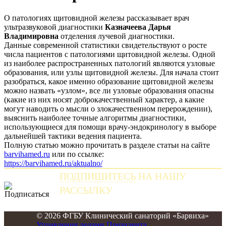
О патологиях щитовидной железы рассказывает врач
ультразвуковой диагностики
Казначеева Дарья
Владимировна
отделения лучевой диагностики.
Данные современной статистики свидетельствуют о росте
числа пациентов с патологиями щитовидной железы. Одной
из наиболее распространенных патологий являются узловые
образования, или узлы щитовидной железы. Для начала стоит
разобраться, какое именно образование щитовидной железы
можно назвать «узлом», все ли узловые образования опасны
(какие из них носят доброкачественный характер, а какие
могут наводить о мысли о злокачественном перерождении),
выяснить наиболее точные алгоритмы диагностики,
использующиеся для помощи врачу-эндокринологу в выборе
дальнейшей тактики ведения пациента.
Полную статью можно прочитать в разделе статьи на сайте
barvihamed.ru
или по ссылке:
https://barvihamed.ru/aktualno/
ПОДПИШИТЕСЬ
НА НАШУ
РАССЫЛКУ
и получайте самые свежие новости
© 2026 ФГБУ Клинический санаторий «Барвиха»
Управления делами Президента