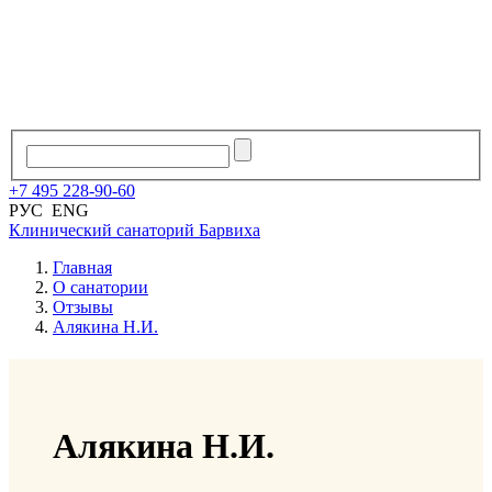
+7
495
228
-
90
-
60
РУС
ENG
Клинический санаторий
Барвиха
Главная
О санатории
Отзывы
Алякина Н.И.
Алякина Н.И.