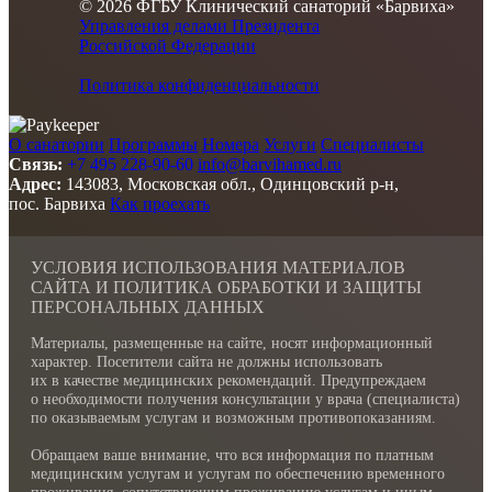
© 2026 ФГБУ Клинический санаторий «Барвиха»
Управления делами Президента
Российской Федерации
Политика конфиденциальности
О санатории
Программы
Номера
Услуги
Специалисты
Связь:
+7 495 228-90-60
info@barvihamed.ru
Адрес:
143083, Московская обл., Одинцовский р-н,
пос. Барвиха
Как проехать
УСЛОВИЯ ИСПОЛЬЗОВАНИЯ МАТЕРИАЛОВ
САЙТА И ПОЛИТИКА ОБРАБОТКИ И ЗАЩИТЫ
ПЕРСОНАЛЬНЫХ ДАННЫХ
Материалы, размещенные на сайте, носят информационный
характер. Посетители сайта не должны использовать
их в качестве медицинских рекомендаций. Предупреждаем
о необходимости получения консультации у врача (специалиста)
по оказываемым услугам и возможным противопоказаниям.
Обращаем ваше внимание, что вся информация по платным
медицинским услугам и услугам по обеспечению временного
проживания, сопутствующим проживанию услугам и иным