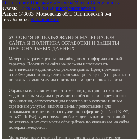
О санатории
Программы
Номера
Услуги
Специалисты
Связь:
+7 495 228-90-60
info@barvihamed.ru
Адрес:
143083, Московская обл., Одинцовский р-н,
пос. Барвиха
Как проехать
УСЛОВИЯ ИСПОЛЬЗОВАНИЯ МАТЕРИАЛОВ
САЙТА И ПОЛИТИКА ОБРАБОТКИ И ЗАЩИТЫ
ПЕРСОНАЛЬНЫХ ДАННЫХ
Материалы, размещенные на сайте, носят информационный
характер. Посетители сайта не должны использовать
их в качестве медицинских рекомендаций. Предупреждаем
о необходимости получения консультации у врача (специалиста)
по оказываемым услугам и возможным противопоказаниям.
Обращаем ваше внимание, что вся информация по платным
медицинским услугам и услугам по обеспечению временного
проживания, сопутствующим проживанию услугам и иным
сервисным услугам, включая цены, предоставлена для
ознакомления и не является публичной офертой (ст. 435 ГК РФ,
cт. 437 ГК РФ). Для получения более детальных консультаций
по услугам и их стоимости обращайтесь по указанным на сайте
номерам телефонов.
Уважаемые посетителя сайта, предупреждаем вас о том, что