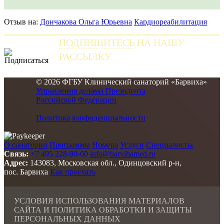
Отзыв на:
Дончакова Ольга Юрьевна
Кардиореабилитация
ПОДПИШИТЕСЬ
НА НАШУ
РАССЫЛКУ
и получайте самые свежие новости
© 2026 ФГБУ Клинический санаторий «Барвиха»
Управления делами Президента
Российской Федерации
Политика конфиденциальности
О санатории
Программы
Номера
Услуги
Специалисты
Связь:
+7 495 228-90-60
info@barvihamed.ru
Адрес:
143083, Московская обл., Одинцовский р-н,
пос. Барвиха
Как проехать
УСЛОВИЯ ИСПОЛЬЗОВАНИЯ МАТЕРИАЛОВ
САЙТА И ПОЛИТИКА ОБРАБОТКИ И ЗАЩИТЫ
ПЕРСОНАЛЬНЫХ ДАННЫХ