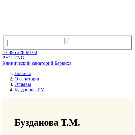
+7
495
228
-
90
-
60
РУС
ENG
Клинический санаторий
Барвиха
Главная
О санатории
Отзывы
Бузданова Т.М.
Бузданова Т.М.