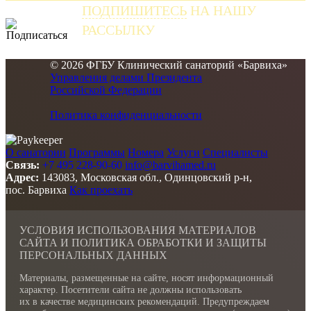
ПОДПИШИТЕСЬ
НА НАШУ
РАССЫЛКУ
и получайте самые свежие новости
© 2026 ФГБУ Клинический санаторий «Барвиха»
Управления делами Президента
Российской Федерации
Политика конфиденциальности
О санатории
Программы
Номера
Услуги
Специалисты
Связь:
+7 495 228-90-60
info@barvihamed.ru
Адрес:
143083, Московская обл., Одинцовский р-н,
пос. Барвиха
Как проехать
УСЛОВИЯ ИСПОЛЬЗОВАНИЯ МАТЕРИАЛОВ
САЙТА И ПОЛИТИКА ОБРАБОТКИ И ЗАЩИТЫ
ПЕРСОНАЛЬНЫХ ДАННЫХ
Материалы, размещенные на сайте, носят информационный
характер. Посетители сайта не должны использовать
их в качестве медицинских рекомендаций. Предупреждаем