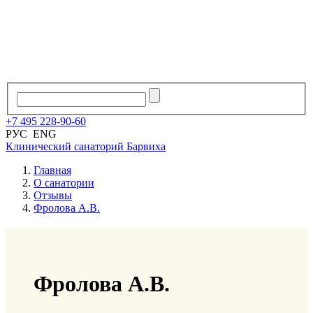
+7
495
228
-
90
-
60
РУС
ENG
Клинический санаторий
Барвиха
Главная
О санатории
Отзывы
Фролова А.В.
Фролова А.В.