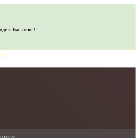
идеть Вас снова!
КУ
АННЫХ