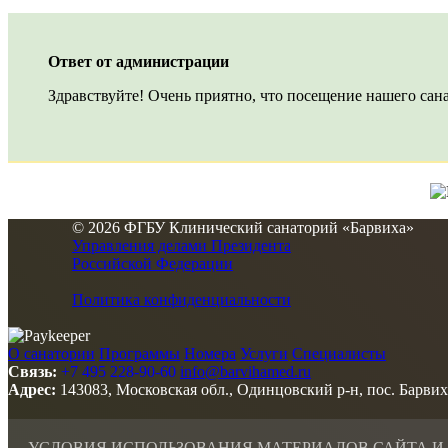
Ответ от администрации
Здравствуйте! Очень приятно, что посещение нашего сана
© 2026 ФГБУ Клинический санаторий «Барвиха»
Управления делами Президента
Российской Федерации
Политика конфиденциальности
О санатории
Программы
Номера
Услуги
Специалисты
Связь:
+7 495 228-90-60
info@barvihamed.ru
Адрес:
143083, Московская обл., Одинцовский р-н, пос. Барвих
УСЛОВИЯ ИСПОЛЬЗОВАНИЯ МАТЕРИАЛОВ САЙТА И