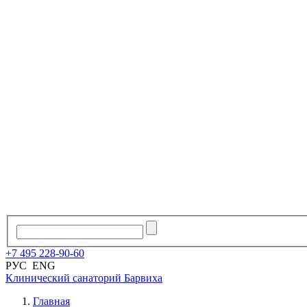
+7
495
228
-
90
-
60
РУС
ENG
Клинический санаторий
Барвиха
Главная