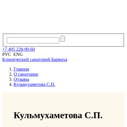
+7
495
228
-
90
-
60
РУС
ENG
Клинический санаторий
Барвиха
Главная
О санатории
Отзывы
Кульмухаметова С.П.
Кульмухаметова С.П.