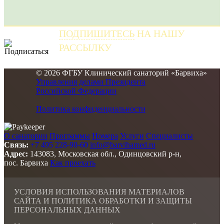
ПОДПИШИТЕСЬ
НА НАШУ
РАССЫЛКУ
и получайте самые свежие новости
© 2026 ФГБУ Клинический санаторий «Барвиха»
Управления делами Президента
Российской Федерации
Политика конфиденциальности
О санатории
Программы
Номера
Услуги
Специалисты
Связь:
+7 495 228-90-60
info@barvihamed.ru
Адрес:
143083, Московская обл., Одинцовский р-н,
пос. Барвиха
Как проехать
УСЛОВИЯ ИСПОЛЬЗОВАНИЯ МАТЕРИАЛОВ
САЙТА И ПОЛИТИКА ОБРАБОТКИ И ЗАЩИТЫ
ПЕРСОНАЛЬНЫХ ДАННЫХ