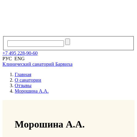
+7
495
228
-
90
-
60
РУС
ENG
Клинический санаторий
Барвиха
Главная
О санатории
Отзывы
Морошина А.А.
Морошина А.А.