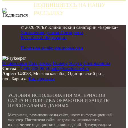
ПОДПИШИТЕСЬ
НА НАШУ
РАССЫЛКУ
и получайте самые свежие новости
© 2026 ФГБУ Клинический санаторий «Барвиха»
Управления делами Президента
Российской Федерации
Политика конфиденциальности
О санатории
Программы
Номера
Услуги
Специалисты
Связь:
+7 495 228-90-60
info@barvihamed.ru
Адрес:
143083, Московская обл., Одинцовский р-н,
пос. Барвиха
Как проехать
УСЛОВИЯ ИСПОЛЬЗОВАНИЯ МАТЕРИАЛОВ
САЙТА И ПОЛИТИКА ОБРАБОТКИ И ЗАЩИТЫ
ПЕРСОНАЛЬНЫХ ДАННЫХ
Материалы, размещенные на сайте, носят информационный
характер. Посетители сайта не должны использовать
их в качестве медицинских рекомендаций. Предупреждаем