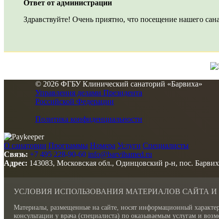
Ответ от администрации
Здравствуйте! Очень приятно, что посещение нашего сана
© 2026 ФГБУ Клинический санаторий «Барвиха»
Управления делами Президента
Российской Федерации
Политика конфиденциальности
О санатории
Программы
Номера
Услуги
Специалисты
Связь:
+7 495 228-90-60
info@barvihamed.ru
Адрес:
143083, Московская обл., Одинцовский р-н, пос. Барвих
УСЛОВИЯ ИСПОЛЬЗОВАНИЯ МАТЕРИАЛОВ САЙТА И
Материалы, размещенные на сайте, носят информационный характер
консультации у врача (специалиста) по оказываемым услугам и во