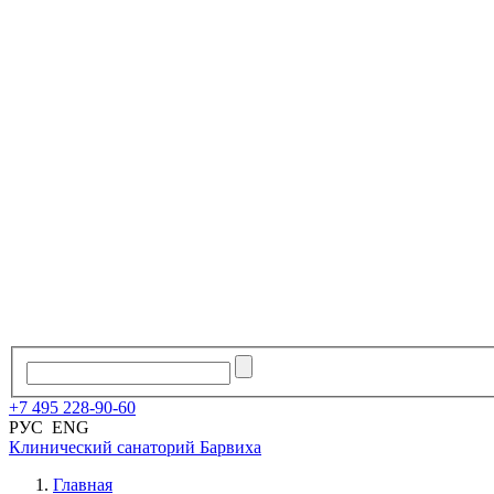
+7
495
228
-
90
-
60
РУС
ENG
Клинический санаторий
Барвиха
Главная