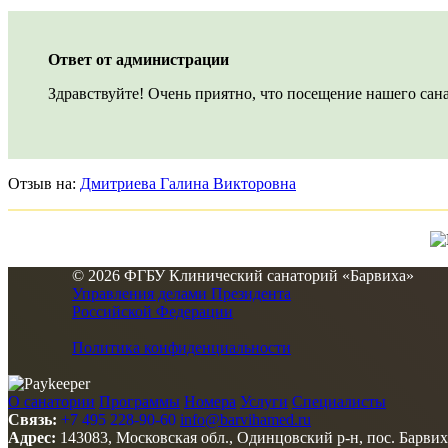
Ответ от администрации
Здравствуйте! Очень приятно, что посещение нашего сана
Отзыв на:
Дмитриева Галина Викторовна
© 2026 ФГБУ Клинический санаторий «Барвиха»
Управления делами Президента
Российской Федерации
Политика конфиденциальности
О санатории
Программы
Номера
Услуги
Специалисты
Связь:
+7 495 228-90-60
info@barvihamed.ru
Адрес:
143083, Московская обл., Одинцовский р-н, пос. Барвих