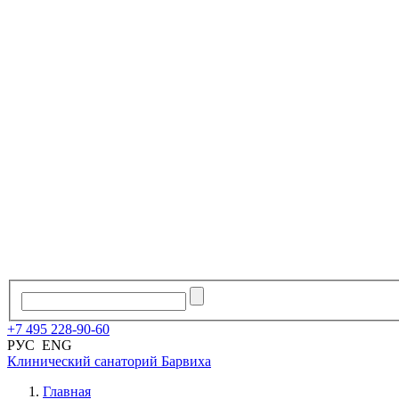
+7
495
228
-
90
-
60
РУС
ENG
Клинический санаторий
Барвиха
Главная