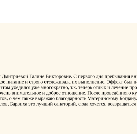
 Дмитриевой Галине Викторовне. С первого дня пребывания вни
ское питание и строго отслеживала их выполнение. Эффект был 
этом убедился уже многократно, т.к. теперь отдых и лечение п
очень внимательное и доброе отношение. После проведённого к
тов, о чем также выражаю благодарность Материнскому Богдану
в, Барвиха это лучший санаторий, сюда хочется, возвращаться 