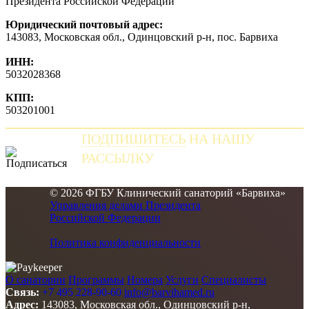
Президента Российской Федерации
Юридический почтовый адрес:
143083
,
Московская обл., Одинцовский р-н, пос. Барвиха
ИНН:
5032028368
КПП:
503201001
ПОДПИШИТЕСЬ
НА НАШУ
РАССЫЛКУ
и получайте самые свежие новости
© 2026 ФГБУ Клинический санаторий «Барвиха»
Управления делами Президента
Российской Федерации
Политика конфиденциальности
О санатории
Программы
Номера
Услуги
Специалисты
Связь:
+7 495 228-90-60
info@barvihamed.ru
Адрес:
143083, Московская обл., Одинцовский р-н,