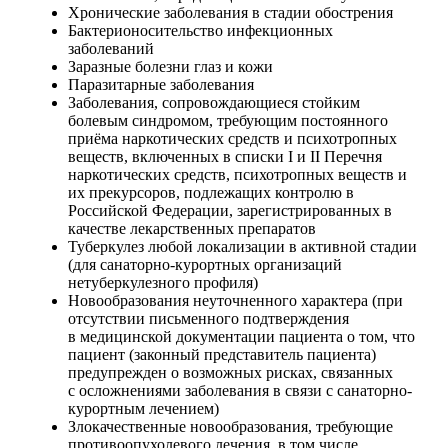
Хронические заболевания в стадии обострения
Бактерионосительство инфекционных
заболеваний
Заразные болезни глаз и кожи
Паразитарные заболевания
Заболевания, сопровождающиеся стойким
болевым синдромом, требующим постоянного
приёма наркотических средств и психотропных
веществ, включенных в списки I и II Перечня
наркотических средств, психотропных веществ и
их прекурсоров, подлежащих контролю в
Российской Федерации, зарегистрированных в
качестве лекарственных препаратов
Туберкулез любой локализации в активной стадии
(для санаторно-курортных организаций
нетуберкулезного профиля)
Новообразования неуточненного характера (при
отсутствии письменного подтверждения
в медицинской документации пациента о том, что
пациент (законный представитель пациента)
предупрежден о возможных рисках, связанных
с осложнениями заболевания в связи с санаторно-
курортным лечением)
Злокачественные новообразования, требующие
противоопухолевого лечения, в том числе