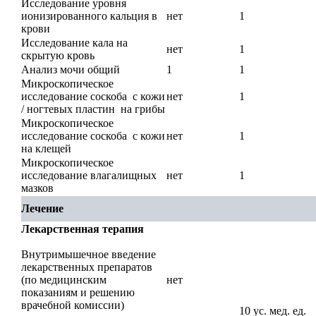
Исследование уровня
ионизированного кальция в
нет
1
крови
Исследование кала на
нет
1
скрытую кровь
Анализ мочи общий
1
1
Микроскопическое
исследование соскоба с кожи
нет
1
/ ногтевых пластин на грибы
Микроскопическое
исследование соскоба с кожи
нет
1
на клещей
Микроскопическое
исследование влагалищных
нет
1
мазков
Лечение
Лекарственная терапия
Внутримышечное введение
лекарственных препаратов
(по медицинским
нет
показаниям и решению
врачебной комиссии)
10 ус. мед. ед.