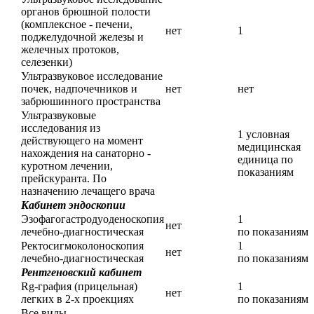
органов брюшной полости
(комплексное - печени,
нет
1
поджелудочной железы и
желечных протоков,
селезенки)
Ультразвуковое исследование
почек, надпочечников и
нет
нет
забрюшинного пространства
Ультразвуковые
исследования из
1 условная
действующего на момент
медицинская
нахождения на санаторно -
единица по
куротном лечении,
показаниям
прейскуранта. По
назначению лечащего врача
Кабинет эндоскопии
Эзофагогастродуоденоскопия
1
нет
лечебно-диагностическая
по показаниям
Ректосигмоколоноскопия
1
нет
лечебно-диагностическая
по показаниям
Рентгеновский кабинет
Rg-графия (прицельная)
1
нет
легких в 2-х проекциях
по показаниям
Все виды