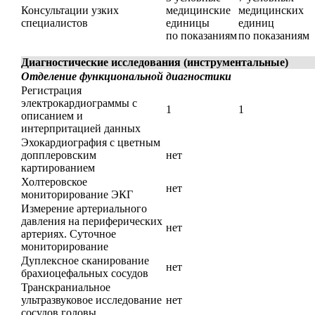
Консультации узких
медицинские
медицинских
специалистов
единицы
единиц
по показаниям
по показаниям
Диагностические исследования (инструментальные)
Отделение функциональной диагностики
Регистрация
электрокардиограммы с
1
1
описанием и
интерпритацией данных
Эхокардиография с цветным
допплеровским
нет
картированием
Холтеровское
нет
мониторирование ЭКГ
Измерение артериального
давления на периферических
нет
артериях. Суточное
мониторирование
Дуплексное сканирование
нет
брахиоцефальных сосудов
Транскраниальное
ультразвуковое исследование
нет
сосудов головы