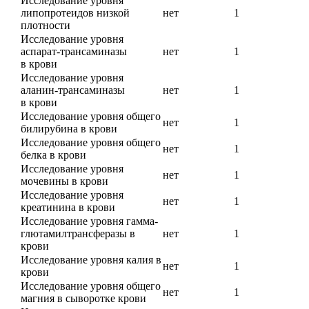
Исследование уровня
липопротеидов низкой
нет
1
плотности
Исследование уровня
аспарат-трансаминазы
нет
1
в крови
Исследование уровня
аланин-трансаминазы
нет
1
в крови
Исследование уровня общего
нет
1
билирубина в крови
Исследование уровня общего
нет
1
белка в крови
Исследование уровня
нет
1
мочевины в крови
Исследование уровня
нет
1
креатинина в крови
Исследование уровня гамма-
глютамилтрансферазы в
нет
1
крови
Исследование уровня калия в
нет
1
крови
Исследование уровня общего
нет
1
магния в сыворотке крови