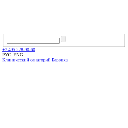
+7
495
228
-
90
-
60
РУС
ENG
Клинический санаторий
Барвиха