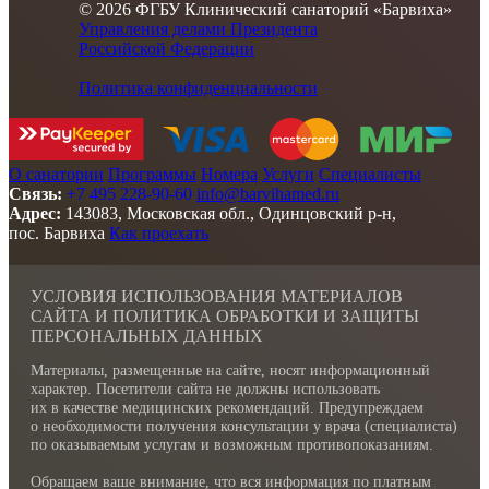
© 2026 ФГБУ Клинический санаторий «Барвиха»
Управления делами Президента
Российской Федерации
Политика конфиденциальности
О санатории
Программы
Номера
Услуги
Специалисты
Связь:
+7 495 228-90-60
info@barvihamed.ru
Адрес:
143083, Московская обл., Одинцовский р-н,
пос. Барвиха
Как проехать
УСЛОВИЯ ИСПОЛЬЗОВАНИЯ МАТЕРИАЛОВ
САЙТА И ПОЛИТИКА ОБРАБОТКИ И ЗАЩИТЫ
ПЕРСОНАЛЬНЫХ ДАННЫХ
Материалы, размещенные на сайте, носят информационный
характер. Посетители сайта не должны использовать
их в качестве медицинских рекомендаций. Предупреждаем
о необходимости получения консультации у врача (специалиста)
по оказываемым услугам и возможным противопоказаниям.
Обращаем ваше внимание, что вся информация по платным