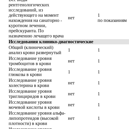
рентгенологических
исследований, из
действующего на момент
1
нет
нахождения на санаторно -
по показаниям
куротном лечении,
прейскуранта. По
назначению лечащего врача
Исследования клинико-диагностические
Общий (клинический)
1
1
анализ крови развернутый
Исследование уровня
нет
1
тромбоцитов в крови
Исследование уровня
1
1
глюкозы в крови
Исследование уровня
нет
1
холестерина в крови
Исследование уровня
нет
1
триглициридов в крови
Исследование уровня
нет
1
мочевой кислоты в крови
Исследование уровня альфа-
липопротеидов (высокой
нет
1
плотности) в крови