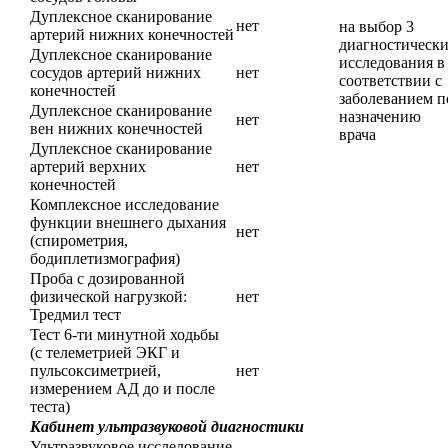
Дуплексное сканирование
нет
на выбор 3
артерий нижних конечностей
диагностическ
Дуплексное сканирование
исследования в
сосудов артерий нижних
нет
соответствии с
конечностей
заболеванием п
Дуплексное сканирование
назначению
нет
вен нижних конечностей
врача
Дуплексное сканирование
артерий верхних
нет
конечностей
Комплексное исследование
функции внешнего дыхания
нет
(спирометрия,
бодиплетизмография)
Проба с дозированной
физической нагрузкой:
нет
Тредмил тест
Тест 6-ти минутной ходьбы
(с телеметрией ЭКГ и
пульсоксиметрией,
нет
измерением АД до и после
теста)
Кабинет ультразвуковой диагностики
Ультразвуковое исследование