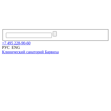
+7
495
228
-
90
-
60
РУС
ENG
Клинический санаторий
Барвиха