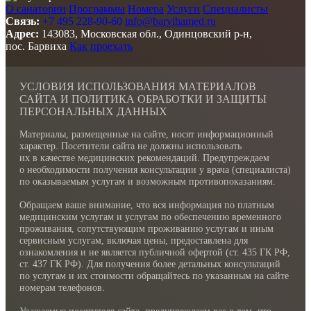
О санатории
Программы
Номера
Услуги
Специалисты
Связь:
+7 495 228-90-60
info@barvihamed.ru
Адрес:
143083, Московская обл., Одинцовский р-н,
пос. Барвиха
Как проехать
УСЛОВИЯ ИСПОЛЬЗОВАНИЯ МАТЕРИАЛОВ
САЙТА И ПОЛИТИКА ОБРАБОТКИ И ЗАЩИТЫ
ПЕРСОНАЛЬНЫХ ДАННЫХ
Материалы, размещенные на сайте, носят информационный
характер. Посетители сайта не должны использовать
их в качестве медицинских рекомендаций. Предупреждаем
о необходимости получения консультации у врача (специалиста)
по оказываемым услугам и возможным противопоказаниям.
Обращаем ваше внимание, что вся информация по платным
медицинским услугам и услугам по обеспечению временного
проживания, сопутствующим проживанию услугам и иным
сервисным услугам, включая цены, предоставлена для
ознакомления и не является публичной офертой (ст. 435 ГК РФ,
cт. 437 ГК РФ). Для получения более детальных консультаций
по услугам и их стоимости обращайтесь по указанным на сайте
номерам телефонов.
Уважаемые посетителя сайта, предупреждаем вас о том, что