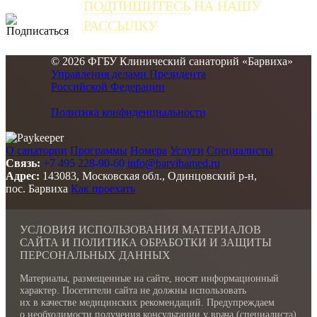
ПОДПИШИТЕСЬ
НА НАШУ
РАССЫЛКУ
и получайте самые свежие новости
© 2026 ФГБУ Клинический санаторий «Барвиха»
Управления делами Президента
Российской Федерации
Политика конфиденциальности
О санатории
Программы
Номера
Услуги
Специалисты
Связь:
+7 495 228-90-60
info@barvihamed.ru
Адрес:
143083, Московская обл., Одинцовский р-н,
пос. Барвиха
Как проехать
УСЛОВИЯ ИСПОЛЬЗОВАНИЯ МАТЕРИАЛОВ
САЙТА И ПОЛИТИКА ОБРАБОТКИ И ЗАЩИТЫ
ПЕРСОНАЛЬНЫХ ДАННЫХ
Материалы, размещенные на сайте, носят информационный
характер. Посетители сайта не должны использовать
их в качестве медицинских рекомендаций. Предупреждаем
о необходимости получения консультации у врача (специалиста)