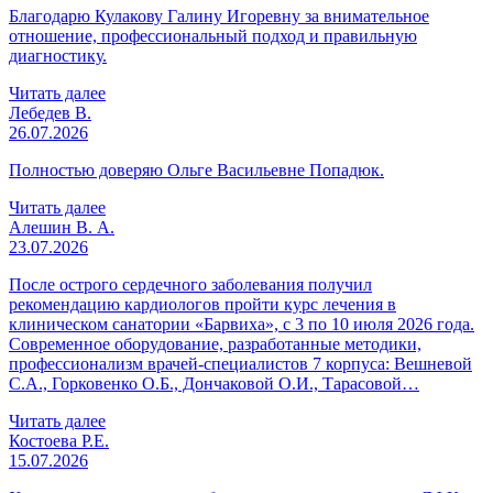
Благодарю Кулакову Галину Игоревну за внимательное
отношение, профессиональный подход и правильную
диагностику.
Читать далее
Лебедев В.
26.07.2026
Полностью доверяю Ольге Васильевне Попадюк.
Читать далее
Алешин В. А.
23.07.2026
После острого сердечного заболевания получил
рекомендацию кардиологов пройти курс лечения в
клиническом санатории «Барвиха», с 3 по 10 июля 2026 года.
Современное оборудование, разработанные методики,
профессионализм врачей-специалистов 7 корпуса: Вешневой
С.А., Горковенко О.Б., Дончаковой О.И., Тарасовой…
Читать далее
Костоева Р.Е.
15.07.2026