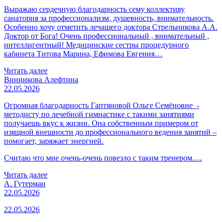
Выражаю сердечную благодарность сему коллективу
санатория за профессионализм, душевность, внимательность.
Особенно хочу отметить лечащего доктора Стрельникова А.А.
Доктор от Бога! Очень профессиональный , внимательный ,
интеллигентный! Медицинские сестры процедурного
кабинета Титова Марина, Ефимова Евгения…
Читать далее
Винникова Алефтина
22.05.2026
Огромная благодарность Гаптяновой Ольге Семёновне -
методисту по лечебной гимнастике с такими занятиями
получаешь вкус к жизни. Она собственным примером от
изящной внешности до профессионального ведения занятий –
помогает, заряжает энергией.
Считаю что мне очень-очень повезло с таким тренером.…
Читать далее
А. Гутерман
22.05.2026
22.05.2026