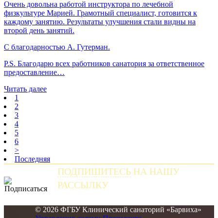
Очень довольна работой инструктора по лечебной
физкультуре Марией. Грамотный специалист, готовится к
каждому занятию. Результаты улучшения стали видны на
второй день занятий.
С благодарностью А. Гутерман.
P.S. Благодарю всех работников санатория за ответственное
предоставление…
Читать далее
1
2
3
4
5
6
>
Последняя
ПОДПИШИТЕСЬ
НА НАШУ
РАССЫЛКУ
и получайте самые свежие новости
© 2026 ФГБУ Клинический санаторий «Барвиха»