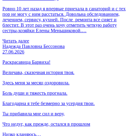
Ровно 10 лет назад я впервые приехала в санаторий и с тех
пор не могу с ним расстаться. Довольна обследованием,
лечением, сервису, кухней. После ремонта все сияет и
блестит. В этот раз очень хочу отметить четкую работу
сестры-хозяйки Елены Меньшиковой.…
Читать далее
Надежда Павловна Бессонова
27.06.2026
Раскрасавица Барвиха!
Величава, сказочная история твоя.
Здесь меня за месяц оздоровила.
Боль души и тяжесть прогнала.
Благодарна я тебе безмерно за усердия твои.
Ты прибавила мне сил и веру,
Что недуг, как прежде, остался в прошлом
Низко кланяюсь…