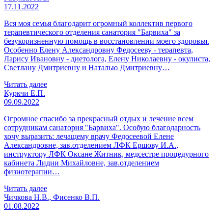
17.11.2022
Вся моя семья благодарит огромный коллектив первого
терапевтического отделения санатория "Барвиха" за
безукоризненную помощь в восстановлении моего здоровья.
Особенно Елену Александровну Федосееву - терапевта,
Ларису Ивановну - диетолога, Елену Николаевну - окулиста,
Светлану Дмитриевну и Наталью Дмитриевну…
Читать далее
Куркчи Е.П.
09.09.2022
Огромное спасибо за прекрасный отдых и лечение всем
сотрудникам санатория "Барвиха". Особую благодарность
хочу выразить: лечащему врачу Федосеевой Елене
Александровне, зав.отделением ЛФК Ершову И.А.,
инструктору ЛФК Оксане Житник, медсестре процедурного
кабинета Лидии Михайловне, зав.отделением
физиотерапии…
Читать далее
Чичкова Н.В., Фисенко В.П.
01.08.2022