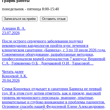
График работы
понедельник - пятница 8:00-15:40
Записаться на приём
Оставить отзыв
Алешин В. А.
23.07.2026
После острого сердечного заболевания получил
рекомендацию кардиологов пройти курс лечения в
клиническом санатории «Барвиха», с 3 по 10 июля 2026 года.
Современное оборудование, разработанные методики,
профессионализм врачей-специалистов 7 корпуса: Вешневой
С.А., Горковенко О.Б., Дончаковой О.И., Тарасовой…
Читать далее
Концевой А.К.
20.04.2026
Семья Концевых отдыхает в санатории Барвиха не первый
год. И в этом году хотим отметить, как и прежде, высокий
уровень медицинского персонала, знающие, опытные,
внимательные и глубоко вникающие в проблемы пациентов.
Огромное спасибо нашей Федосеевой Елене Александровне,