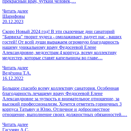
прекрасный врач, чуткий человек,…
Читать далее
Шарифовы
20.12.2023
Скоро Новый 2024 год! В эти сказочные дни санаторий
"Барвиха" творит чудеса - омолаживает, радует нас - ваших
гостей! От всей души выражаем огромную благодарность
нашему уникальному врачу Федосеевой Елене
Александровне, медсестрам 4 корпуса, всему коллективу
медсестер, которые ставят капельницы во главе…
Читать далее
Ведёхина Т.А.
16.12.2022
Большое спасибо всему коллективу санатория. Особенная
благодарность лечащему врачу Федосеевой Елене
Александровне за чуткость и внимательное отношение, за
высокий профессионализм. Хочется отметить горничных 3
корпуса Татьяну и Юлю. Отличное и добросовестное
отношение, выполнение своих должностных обязанностей.…
Читать далее
Гасумян А.С.