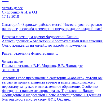
Читать далее
Сидоренко А.И. и О.Г.
17.12.2018
Санаторий «Барвиха» райское место! Чистота, уют встречают
на пороге, а служба размещения предупреждает каждый шаг!
Встреча с лечащим врачом Федосеевой Еленой
Александровной – это четкий и обстоятельный план лечения.
Она откликается на малейшую жалобу и пожелание.
Радует отделение физиотерапии…
Читать далее
Послы в отставках В.И. Морозов, В.В. Чхиквадзе
31.08.2018
Завершая свое пребывание в санатории «Барвиха», хотели бы
выразить признательность врачам и всему медицинскому
персоналу за чуткое и внимательное обращение. Особенно
благодарны нашим лечащим врачам Третьяковой Ларисе
Леонидовне и Федосеевой Елене Александровне. Отдельная
благодарность инструктору ЛФК Оксане…