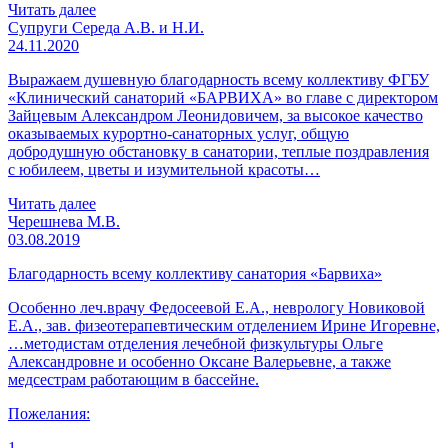
Читать далее
Супруги Середа А.В. и Н.И.
24.11.2020
Выражаем душевную благодарность всему коллективу ФГБУ
«Клинический санаторий «БАРВИХА» во главе с директором
Зайцевым Александром Леонидовичем, за высокое качество
оказываемых курортно-санаторных услуг, общую
добродушную обстановку в санатории, теплые поздравления
с юбилеем, цветы и изумительной красоты…
Читать далее
Черешнева М.В.
03.08.2019
Благодарность всему коллективу санатория «Барвиха»
Особенно леч.врачу Федосеевой Е.А., неврологу Новиковой
Е.А., зав. физеотерапевтическим отделением Ирине Игоревне,
…методистам отделения лечебной физкультуры Ольге
Александровне и особенно Оксане Валерьевне, а также
медсестрам работающим в бассейне.
Пожелания:
1.…