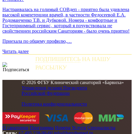
Настраивалась на голимый СОВдеп - приятно была удивлена
высокой компетенции врачей, в частности Федосеевой Е.А.
Родоманченко Т.В. и Дубковой. Номера - комфортные и
Гостеприимный сервис, который я почувствовала не
свойственнен российским Санаториям - было очень приятно!
Приехала по общему профилю,…
Читать далее
ПОДПИШИТЕСЬ
НА НАШУ
РАССЫЛКУ
и получайте самые свежие новости
© 2026 ФГБУ Клинический санаторий «Барвиха»
Управления делами Президента
Российской Федерации
Политика конфиденциальности
О санатории
Программы
Номера
Услуги
Специалисты
Связь:
+7 495 228-90-60
info@barvihamed.ru