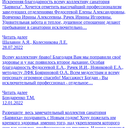
Искренняя благодарность всему коллективу санатория
"Барвиха". Хочется отметить высочайший профессионализм
заведующих отделениями Федосеевой Елены Александровны,
Вовченко Ирины Алексеевны, Рачек Ирины Игоревны.
Удивительная забота и теплое, душевное отношение делают
пребывание в санатории исключительно…
Читать далее
Шалавин А.Я., Колесникова Л.Е.
28.07.2022
Всему коллективу браво! Благодаря Вам мы поправили своё
здоровье и у нас появилось второе дыхание. Особая
благодарность Федосеевой Е.А., Рачек И.И., Новиковой Е.А.,
методисту ЛФК Бояриновой О.А. Всем медсестрам и всему
персоналу огромное спасибо! Массажист Богдан - Вы
исключительный профессионал - отдельное…
Читать далее
Бондаренко Т.М.
12.01.2022
Разрешите весь замечательный коллектив санатория
«Барвиха» поздравить с Новым годом! Хочу пожелать им
крепкого здоровья, именно того, над укреплением которого
они так усердно, профессионально трудятся. Нашего здоровья,