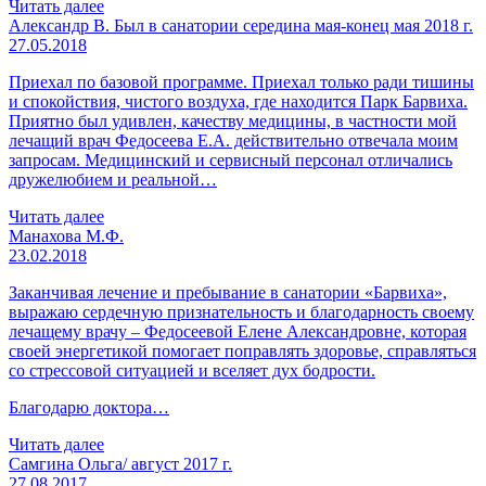
Читать далее
Александр В. Был в санатории середина мая-конец мая 2018 г.
27.05.2018
Приехал по базовой программе. Приехал только ради тишины
и спокойствия, чистого воздуха, где находится Парк Барвиха.
Приятно был удивлен, качеству медицины, в частности мой
лечащий врач Федосеева Е.А. действительно отвечала моим
запросам. Медицинский и сервисный персонал отличались
дружелюбием и реальной…
Читать далее
Манахова М.Ф.
23.02.2018
Заканчивая лечение и пребывание в санатории «Барвиха»,
выражаю сердечную признательность и благодарность своему
лечащему врачу – Федосеевой Елене Александровне, которая
своей энергетикой помогает поправлять здоровье, справляться
со стрессовой ситуацией и вселяет дух бодрости.
Благодарю доктора…
Читать далее
Самгина Ольга/ август 2017 г.
27.08.2017