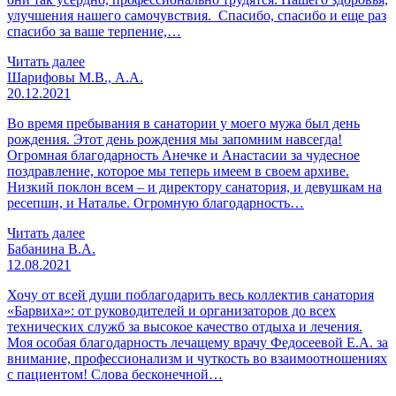
улучшения нашего самочувствия. Спасибо, спасибо и еще раз
спасибо за ваше терпение,…
Читать далее
Шарифовы М.В., А.А.
20.12.2021
Во время пребывания в санатории у моего мужа был день
рождения. Этот день рождения мы запомним навсегда!
Огромная благодарность Анечке и Анастасии за чудесное
поздравление, которое мы теперь имеем в своем архиве.
Низкий поклон всем – и директору санатория, и девушкам на
ресепшн, и Наталье. Огромную благодарность…
Читать далее
Бабанина В.А.
12.08.2021
Хочу от всей души поблагодарить весь коллектив санатория
«Барвиха»: от руководителей и организаторов до всех
технических служб за высокое качество отдыха и лечения.
Моя особая благодарность лечащему врачу Федосеевой Е.А. за
внимание, профессионализм и чуткость во взаимоотношениях
с пациентом! Слова бесконечной…