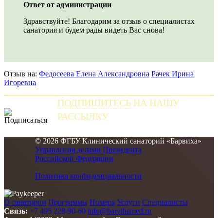
Ответ от администрации
Здравствуйте! Благодарим за отзыв о специалистах
санатория и будем рады видеть Вас снова!
Отзыв на:
Федосеева Елена Александровна
Рачек Ирина
Игоревна
ПОДПИШИТЕСЬ
НА НАШУ
РАССЫЛКУ
и получайте самые свежие новости
© 2026 ФГБУ Клинический санаторий «Барвиха»
Управления делами Президента
Российской Федерации
Политика конфиденциальности
О санатории
Программы
Номера
Услуги
Специалисты
Связь:
+7 495 228-90-60
info@barvihamed.ru