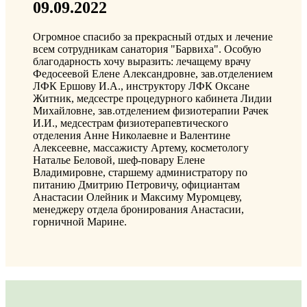
09.09.2022
Огромное спасибо за прекрасный отдых и лечение
всем сотрудникам санатория "Барвиха". Особую
благодарность хочу выразить: лечащему врачу
Федосеевой Елене Александровне, зав.отделением
ЛФК Ершову И.А., инструктору ЛФК Оксане
Житник, медсестре процедурного кабинета Лидии
Михайловне, зав.отделением физиотерапии Рачек
И.И., медсестрам физиотерапевтического
отделения Анне Николаевне и Валентине
Алексеевне, массажисту Артему, косметологу
Наталье Беловой, шеф-повару Елене
Владимировне, старшему администратору по
питанию Дмитрию Петровичу, официантам
Анастасии Олейник и Максиму Муромцеву,
менеджеру отдела бронирования Анастасии,
горничной Марине.