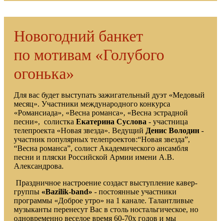
Новогодний банкет
по мотивам «Голубого
огонька»
Для вас будет выступать зажигательный дуэт «Медовый
месяц». Участники международного конкурса
«Романсиада», «Весна романса», «Весна эстрадной
песни», солистка
Екатерина Суслова
- участница
телепроекта «Новая звезда». Ведущий
Денис Володин
-
участник популярных телепроектов:“Новая звезда”,
“Весна романса”, солист Академического ансамбля
песни и пляски Российской Армии имени А.В.
Александрова.
Праздничное настроение создаст выступление кавер-
группы
«Bazilik-band»
- постоянные участники
программы «Доброе утро» на 1 канале. Талантливые
музыканты перенесут Вас в столь ностальгическое, но
одновременно веселое время 60-70х годов и мы