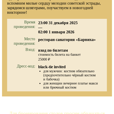
вспомним милые сердцу мелодии советской эстрады,
зарядимся шлягерами, поучаствуем в новогодней
викторине!
Время
23:00 31 декабря 2025
проведения:
—
02:00 1 января 2026
Место
ресторан санатория «Барвиха»
проведения:
Вход:
вход по билетам
стоимость билета на банкет
25000 ₽
Дресс-код:
black-tie invited
для мужчин: костюм обязательно
(предпочтительно чёрный костюм
и бабочка)
для женщин вечернее платье макси
или брючный костюм
Для бронирования столов просим обращаться