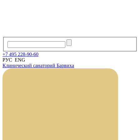
+7
495
228
-
90
-
60
РУС
ENG
Клинический санаторий
Барвиха