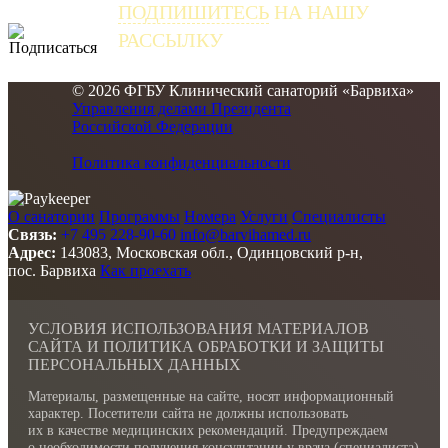
ПОДПИШИТЕСЬ
НА НАШУ
РАССЫЛКУ
и получайте самые свежие новости
© 2026 ФГБУ Клинический санаторий «Барвиха»
Управления делами Президента
Российской Федерации
Политика конфиденциальности
О санатории
Программы
Номера
Услуги
Специалисты
Связь:
+7 495 228-90-60
info@barvihamed.ru
Адрес:
143083, Московская обл., Одинцовский р-н,
пос. Барвиха
Как проехать
УСЛОВИЯ ИСПОЛЬЗОВАНИЯ МАТЕРИАЛОВ
САЙТА И ПОЛИТИКА ОБРАБОТКИ И ЗАЩИТЫ
ПЕРСОНАЛЬНЫХ ДАННЫХ
Материалы, размещенные на сайте, носят информационный
характер. Посетители сайта не должны использовать
их в качестве медицинских рекомендаций. Предупреждаем
о необходимости получения консультации у врача (специалиста)