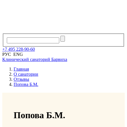
+7
495
228
-
90
-
60
РУС
ENG
Клинический санаторий
Барвиха
Главная
О санатории
Отзывы
Попова Б.М.
Попова Б.М.