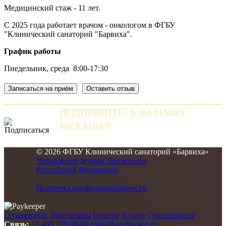
Медицинский стаж - 11 лет.
С 2025 года работает врачом - онкологом в ФГБУ
"Клинический санаторий "Барвиха".
График работы
Пнедельник, среда 8:00-17:30
Записаться на приём
Оставить отзыв
ПОДПИШИТЕСЬ
НА НАШУ
РАССЫЛКУ
и получайте самые свежие новости
© 2026 ФГБУ Клинический санаторий «Барвиха»
Управления делами Президента
Российской Федерации
Политика конфиденциальности
О санатории
Программы
Номера
Услуги
Специалисты
Связь:
+7 495 228-90-60
info@barvihamed.ru