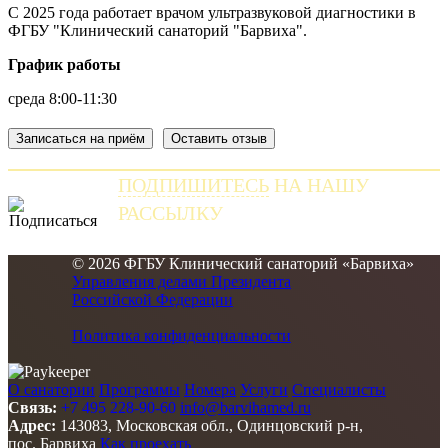
С 2025 года работает врачом ультразвуковой диагностики в
ФГБУ "Клинический санаторий "Барвиха".
График работы
среда 8:00-11:30
Записаться на приём
Оставить отзыв
ПОДПИШИТЕСЬ
НА НАШУ
РАССЫЛКУ
и получайте самые свежие новости
© 2026 ФГБУ Клинический санаторий «Барвиха»
Управления делами Президента
Российской Федерации
Политика конфиденциальности
О санатории
Программы
Номера
Услуги
Специалисты
Связь:
+7 495 228-90-60
info@barvihamed.ru
Адрес:
143083, Московская обл., Одинцовский р-н,
пос. Барвиха
Как проехать