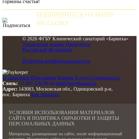
гормоны счастья!
ПОДПИШИТЕСЬ
НА НАШУ
РАССЫЛКУ
и получайте самые свежие новости
© 2026 ФГБУ Клинический санаторий «Барвиха»
Управления делами Президента
Российской Федерации
Политика конфиденциальности
О санатории
Программы
Номера
Услуги
Специалисты
Связь:
+7 495 228-90-60
info@barvihamed.ru
Адрес:
143083, Московская обл., Одинцовский р-н,
пос. Барвиха
Как проехать
УСЛОВИЯ ИСПОЛЬЗОВАНИЯ МАТЕРИАЛОВ
САЙТА И ПОЛИТИКА ОБРАБОТКИ И ЗАЩИТЫ
ПЕРСОНАЛЬНЫХ ДАННЫХ
Материалы, размещенные на сайте, носят информационный
характер. Посетители сайта не должны использовать