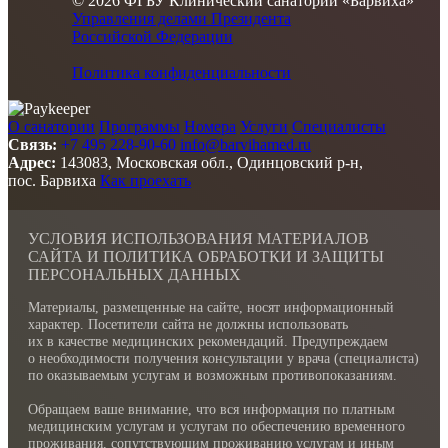
© 2026 ФГБУ Клинический санаторий «Барвиха»
Управления делами Президента
Российской Федерации
Политика конфиденциальности
О санатории
Программы
Номера
Услуги
Специалисты
Связь:
+7 495 228-90-60
info@barvihamed.ru
Адрес:
143083, Московская обл., Одинцовский р-н,
пос. Барвиха
Как проехать
УСЛОВИЯ ИСПОЛЬЗОВАНИЯ МАТЕРИАЛОВ
САЙТА И ПОЛИТИКА ОБРАБОТКИ И ЗАЩИТЫ
ПЕРСОНАЛЬНЫХ ДАННЫХ
Материалы, размещенные на сайте, носят информационный
характер. Посетители сайта не должны использовать
их в качестве медицинских рекомендаций. Предупреждаем
о необходимости получения консультации у врача (специалиста)
по оказываемым услугам и возможным противопоказаниям.
Обращаем ваше внимание, что вся информация по платным
медицинским услугам и услугам по обеспечению временного
проживания, сопутствующим проживанию услугам и иным