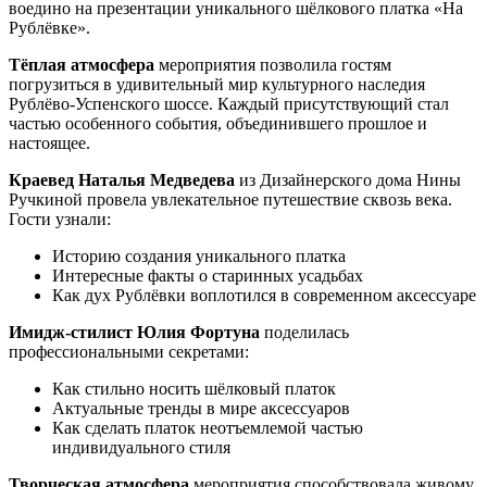
воедино на презентации уникального шёлкового платка «На
Рублёвке».
Тёплая атмосфера
мероприятия позволила гостям
погрузиться в удивительный мир культурного наследия
Рублёво-Успенского шоссе. Каждый присутствующий стал
частью особенного события, объединившего прошлое и
настоящее.
Краевед Наталья Медведева
из Дизайнерского дома Нины
Ручкиной провела увлекательное путешествие сквозь века.
Гости узнали:
Историю создания уникального платка
Интересные факты о старинных усадьбах
Как дух Рублёвки воплотился в современном аксессуаре
Имидж-стилист Юлия Фортуна
поделилась
профессиональными секретами:
Как стильно носить шёлковый платок
Актуальные тренды в мире аксессуаров
Как сделать платок неотъемлемой частью
индивидуального стиля
Творческая атмосфера
мероприятия способствовала живому