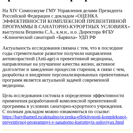
На XIV Симпозиуме ГМУ Управления делами Президента
Российской Федерации с докладом «ОЦЕНКА
ЭФФЕКТИВНОСТИ КОМПЛЕКСНОЙ ПРЕВЕНТИВНОЙ
ПРОГРАММЫ В САНАТОРНО-КУРОРТНЫХ УСЛОВИЯХ»
выступила Вешнева С.А., к.м.н., и.о. Директора ФГБУ
«Клинический санаторий «Барвиха» УДП РФ
Актуальность исследования связана с тем, что в последние
годы стремительное развитие получили направления
антивозрастной (Anti-age) и превентивной медицины,
направленные на улучшение качества жизни, активное
долголетие и замедление процессов старения, в связи с чем,
разработка и внедрение персонализированных превентивных
программ является актуальной задачей современной
медицины.
Цель исследования состояла в определении эффективности
применения разработанной комплексной превентивной
программы в условиях санаторно-курортного учреждения.
С полным докладом можно ознакомиться по ссылке:
https://barvihamed.ru/aktualno/oczenka-effektivnosti-kompleksnoj-
preventivnoj-programmyi-v-sanatorno-kurortnyix-usloviyax.html