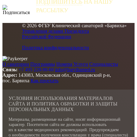
ПОДПИШИТЕСЬ
НА НАШУ
РАССЫЛКУ
и получайте самые свежие новости
© 2026 ФГБУ Клинический санаторий «Барвиха»
Управления делами Президента
Российской Федерации
Политика конфиденциальности
О санатории
Программы
Номера
Услуги
Специалисты
Связь:
+7 495 228-90-60
info@barvihamed.ru
Адрес:
143083, Московская обл., Одинцовский р-н,
пос. Барвиха
Как проехать
УСЛОВИЯ ИСПОЛЬЗОВАНИЯ МАТЕРИАЛОВ
САЙТА И ПОЛИТИКА ОБРАБОТКИ И ЗАЩИТЫ
ПЕРСОНАЛЬНЫХ ДАННЫХ
Материалы, размещенные на сайте, носят информационный
характер. Посетители сайта не должны использовать
их в качестве медицинских рекомендаций. Предупреждаем
о необходимости получения консультации у врача (специалиста)