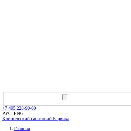
+7
495
228
-
90
-
60
РУС
ENG
Клинический санаторий
Барвиха
Главная