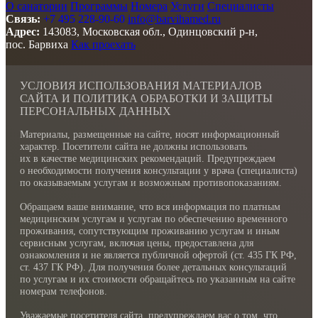
О санатории
Программы
Номера
Услуги
Специалисты
Связь:
+7 495 228-90-60
info@barvihamed.ru
Адрес:
143083, Московская обл., Одинцовский р-н,
пос. Барвиха
Как проехать
УСЛОВИЯ ИСПОЛЬЗОВАНИЯ МАТЕРИАЛОВ
САЙТА И ПОЛИТИКА ОБРАБОТКИ И ЗАЩИТЫ
ПЕРСОНАЛЬНЫХ ДАННЫХ
Материалы, размещенные на сайте, носят информационный
характер. Посетители сайта не должны использовать
их в качестве медицинских рекомендаций. Предупреждаем
о необходимости получения консультации у врача (специалиста)
по оказываемым услугам и возможным противопоказаниям.
Обращаем ваше внимание, что вся информация по платным
медицинским услугам и услугам по обеспечению временного
проживания, сопутствующим проживанию услугам и иным
сервисным услугам, включая цены, предоставлена для
ознакомления и не является публичной офертой (ст. 435 ГК РФ,
cт. 437 ГК РФ). Для получения более детальных консультаций
по услугам и их стоимости обращайтесь по указанным на сайте
номерам телефонов.
Уважаемые посетителя сайта, предупреждаем вас о том, что