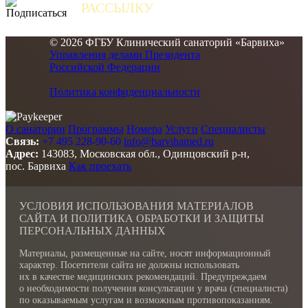
РАССЫЛКУ
и получайте самые свежие новости
© 2026 ФГБУ Клинический санаторий «Барвиха»
Управления делами Президента
Российской Федерации
Политика конфиденциальности
О санатории
Программы
Номера
Услуги
Специалисты
Связь:
+7 495 228-90-60
info@barvihamed.ru
Адрес:
143083, Московская обл., Одинцовский р-н,
пос. Барвиха
Как проехать
УСЛОВИЯ ИСПОЛЬЗОВАНИЯ МАТЕРИАЛОВ
САЙТА И ПОЛИТИКА ОБРАБОТКИ И ЗАЩИТЫ
ПЕРСОНАЛЬНЫХ ДАННЫХ
Материалы, размещенные на сайте, носят информационный
характер. Посетители сайта не должны использовать
их в качестве медицинских рекомендаций. Предупреждаем
о необходимости получения консультации у врача (специалиста)
по оказываемым услугам и возможным противопоказаниям.