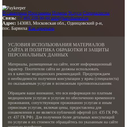
О санатории
Программы
Номера
Услуги
Специалисты
Связь:
+7 495 228-90-60
info@barvihamed.ru
Адрес:
143083, Московская обл., Одинцовский р-н,
пос. Барвиха
Как проехать
УСЛОВИЯ ИСПОЛЬЗОВАНИЯ МАТЕРИАЛОВ
САЙТА И ПОЛИТИКА ОБРАБОТКИ И ЗАЩИТЫ
ПЕРСОНАЛЬНЫХ ДАННЫХ
Материалы, размещенные на сайте, носят информационный
характер. Посетители сайта не должны использовать
их в качестве медицинских рекомендаций. Предупреждаем
о необходимости получения консультации у врача (специалиста)
по оказываемым услугам и возможным противопоказаниям.
Обращаем ваше внимание, что вся информация по платным
медицинским услугам и услугам по обеспечению временного
проживания, сопутствующим проживанию услугам и иным
сервисным услугам, включая цены, предоставлена для
ознакомления и не является публичной офертой (ст. 435 ГК РФ,
cт. 437 ГК РФ). Для получения более детальных консультаций
по услугам и их стоимости обращайтесь по указанным на сайте
номерам телефонов.