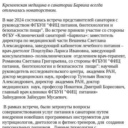
Кремлевская медицина в санатории Барвиха всегда
отличалась новаторством.
В мае 2024 состоялась встреча представителей санатория с
руководством ФГБУН "ФИЦ питания, биотехнологии и
безопасности пищи". Во встрече приняли участие со стороны
ФГБУ «Клинический санаторий «Барвиха»: заместитель
директора по медицинской части Вешнева Светлана
Александровна, заведующий кабинетом лечебного питания –
врач-диетолог Поцелуйко Лариса Ивановна, заведующий
консультативно- поликлиническим отделением врач-терапевт,
Романова Светлана Григорьевна, со стороны ФГБУН "ФИЦ
питания, биотехнологии и безопасности пищи": научный
руководитель исследовательского центра, академик РАН,
доктор медицинских наук, профессор Тутельян Виктор
Александрович, директор академик РАН, доктор
медицинских наук, профессор Никитюк Дмитрий Борисович,
главный врач клиники ФГБУН "ФИЦ питания»
Зайнудинов Зайнудин Мусаевич.
В рамках встречи, были затронуты вопросы
совершенствования услуг питания в санатории путем
внедрения новейших программных инструментов для
нутрициологов, диетологов и фитнес-тренеров, для создания
персональных рационов. Данные технологии с