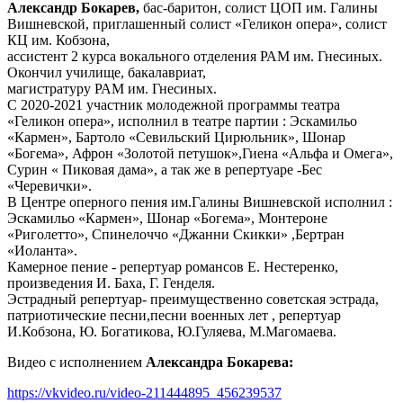
Александр Бокарев,
бас-баритон, солист ЦОП им. Галины
Вишневской, приглашенный солист «Геликон опера», солист
КЦ им. Кобзона,
ассистент 2 курса вокального отделения РАМ им. Гнесиных.
Окончил училище, бакалавриат,
магистратуру РАМ им. Гнесиных.
С 2020-2021 участник молодежной программы театра
«Геликон опера», исполнил в театре партии : Эскамильо
«Кармен», Бартоло «Севильский Цирюльник», Шонар
«Богема», Афрон «Золотой петушок»,Гиена «Альфа и Омега»,
Сурин « Пиковая дама», а так же в репертуаре -Бес
«Черевички».
В Центре оперного пения им.Галины Вишневской исполнил :
Эскамильо «Кармен», Шонар «Богема», Монтероне
«Риголетто», Спинелоччо «Джанни Скикки» ,Бертран
«Иоланта».
Камерное пение - репертуар романсов Е. Нестеренко,
произведения И. Баха, Г. Генделя.
Эстрадный репертуар- преимущественно советская эстрада,
патриотические песни,песни военных лет , репертуар
И.Кобзона, Ю. Богатикова, Ю.Гуляева, М.Магомаева.
Видео с исполнением
Александра Бокарева:
https://vkvideo.ru/video-211444895_456239537