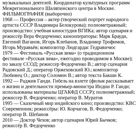
музыкальных деятелей. Координатор культурных программ
Межрегионального Шаляпинского центра в Москве.
ФИЛЬМОГРАФИЯ (выборочно)
1968 — Профессия – актер (творческий портрет народного
артиста СССР Владимира Белокурова); полнометражный;
производство: учебная киностудия ВГИКа; автор сценария и
режиссёр Вера Федорченко; кинооператоры: Марк Брауди,
Евгений Ваганов, Игорь Клебанов, Владимир Трофимов,
Игорь Муравьёв; композитор Людгардас Гедравичюс
1979 — Фестиваль «Русская зима» (о традиционном
фестивале «Русская зима», ежегодно проводимом в Москве);
по заказу ССОД; режиссер Федорченко В.; автор сценария
Радовский Д.; оператор Оржеховский Ю.; композитор
Любивец О.; диктор Соломин В.; автор текста Бакши К.
1992 — Раджив Ганди. Гибель на взлете (фильм рассказывает
о жизни и деятельности премьер-министра Индии Р. Ганди;
использованы материалы ЦГАКФД СССР); полнометражный;
режиссер В. Федорченко; оператор В. Муратов
1995 — Сказочный мир индийского кино; производство: КВС
Современник; режиссёры: Ю. Корчагов, В. Федорченко;
оператор В. Шебанов
2010 — Доктор Чехов; автор сценария Юрий Бычков;
режиссёр В. Федорченко