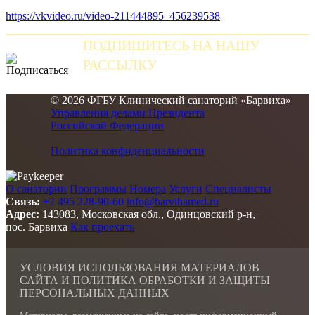
https://vkvideo.ru/video-211444895_456239538
ПОДПИШИТЕСЬ
НА НАШУ
РАССЫЛКУ
и получайте самые свежие новости
© 2026 ФГБУ Клинический санаторий «Барвиха»
Управления делами Президента
Российской Федерации
Политика конфиденциальности
О санатории
Программы
Номера
Услуги
Специалисты
Связь:
+7 495 228-90-60
info@barvihamed.ru
Адрес:
143083, Московская обл., Одинцовский р-н,
пос. Барвиха
Как проехать
УСЛОВИЯ ИСПОЛЬЗОВАНИЯ МАТЕРИАЛОВ
САЙТА И ПОЛИТИКА ОБРАБОТКИ И ЗАЩИТЫ
ПЕРСОНАЛЬНЫХ ДАННЫХ