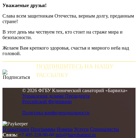
Уважаемые друзья!
Слава всем защитникам Отечества, верным долгу, преданным
стране!
В этот день мы чествуем тех, кто стоит на страже мира и
безопасности.
Желаем Вам крепкого здоровья, счастья и мирного неба над
головой.
ПОДПИШИТЕСЬ
НА НАШУ
РАССЫЛКУ
и получайте самые свежие новости
© 2026 ФГБУ Клинический санаторий «Барвиха»
Управления делами Президента
Российской Федерации
Политика конфиденциальности
О санатории
Программы
Номера
Услуги
Специалисты
Связь:
+7 495 228-90-60
info@barvihamed.ru