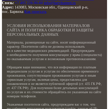
Связь:
+7 495 228-90-60
info@barvihamed.ru
Адрес:
143083, Московская обл., Одинцовский р-н,
пос. Барвиха
Как проехать
УСЛОВИЯ ИСПОЛЬЗОВАНИЯ МАТЕРИАЛОВ
САЙТА И ПОЛИТИКА ОБРАБОТКИ И ЗАЩИТЫ
ПЕРСОНАЛЬНЫХ ДАННЫХ
Материалы, размещенные на сайте, носят информационный
характер. Посетители сайта не должны использовать
их в качестве медицинских рекомендаций. Предупреждаем
о необходимости получения консультации у врача (специалиста)
по оказываемым услугам и возможным противопоказаниям.
Обращаем ваше внимание, что вся информация по платным
медицинским услугам и услугам по обеспечению временного
проживания, сопутствующим проживанию услугам и иным
сервисным услугам, включая цены, предоставлена для
ознакомления и не является публичной офертой (ст. 435 ГК РФ,
cт. 437 ГК РФ). Для получения более детальных консультаций
по услугам и их стоимости обращайтесь по указанным на сайте
номерам телефонов.
Уважаемые посетителя сайта, предупреждаем вас о том, что
мы собираем метаданные пользователя (cookie, данные об IP-