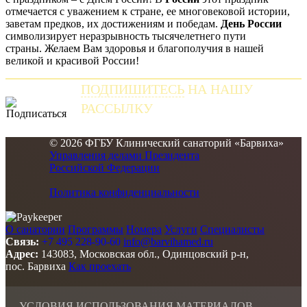
отмечается с уважением к стране, ее многовековой истории,
заветам предков, их достижениям и победам.
День
России
символизирует неразрывность тысячелетнего пути
страны. Желаем Вам здоровья и благополучия в нашей
великой и красивой России!
ПОДПИШИТЕСЬ
НА НАШУ
РАССЫЛКУ
и получайте самые свежие новости
© 2026 ФГБУ Клинический санаторий «Барвиха»
Управления делами Президента
Российской Федерации
Политика конфиденциальности
О санатории
Программы
Номера
Услуги
Специалисты
Связь:
+7 495 228-90-60
info@barvihamed.ru
Адрес:
143083, Московская обл., Одинцовский р-н,
пос. Барвиха
Как проехать
УСЛОВИЯ ИСПОЛЬЗОВАНИЯ МАТЕРИАЛОВ