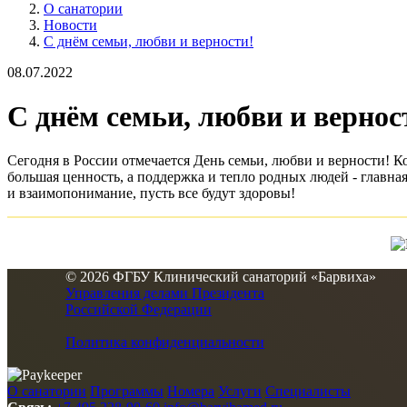
О санатории
Новости
С днём семьи, любви и верности!
08.07.2022
С днём семьи, любви и вернос
Сегодня в России отмечается День семьи, любви и верности! К
большая ценность, а поддержка и тепло родных людей - главна
и взаимопонимание, пусть все будут здоровы!
© 2026 ФГБУ Клинический санаторий «Барвиха»
Управления делами Президента
Российской Федерации
Политика конфиденциальности
О санатории
Программы
Номера
Услуги
Специалисты