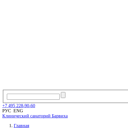
+7
495
228
-
90
-
60
РУС
ENG
Клинический санаторий
Барвиха
Главная