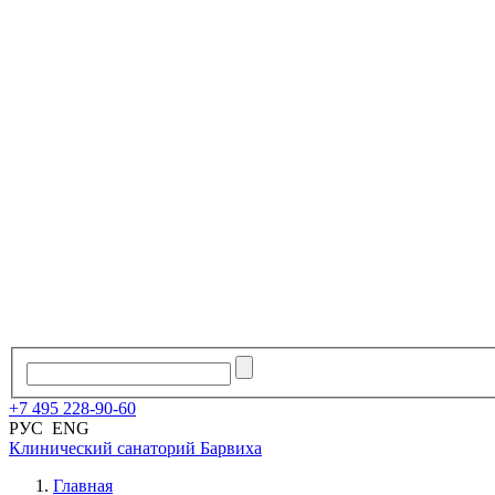
+7
495
228
-
90
-
60
РУС
ENG
Клинический санаторий
Барвиха
Главная