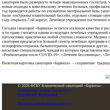
санатория было развернуто четыре эвакуационных госпиталя, 
новые подходы к комплексному лечению больных, профилактик
год проводятся работы по улучшению материальной базы санат
были построены плавательный бассейн, отдельно стоящая саун
году открылся 7-ой корпус. Лечебное учреждение постепенно п
Сегодня санаторий «Барвиха» остается эталоном качества и р
и по праву считается одним из ведущих лечебных учреждений
патологиями практически любой степени сложности. Медики с
санатория предлагается большой спектр лечебных программ в о
иглорефлексотерапия, бальнеотерапия, психотерапия и други
несколько специализаций, каждая из которых представлена вы
«Реабилитация после COVID-19», «Лечение бессонницы», «Леч
Визитная карточка санатория «Барвиха» – сохранение традиц
© 2026 ФГБУ Клинический санаторий «Барвиха»
Управления делами Президента
Российской Федерации
Политика конфиденциальности