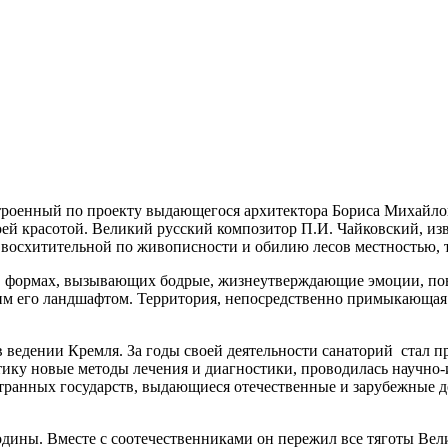
строенный по проекту выдающегося архитектора Бориса Михайло
оей красотой. Великий русский композитор П.И. Чайковский, из
й восхитительной по живописности и обилию лесов местностью, 
 формах, вызывающих бодрые, жизнеутверждающие эмоции, пов
м его ландшафтом. Территория, непосредственно примыкающая к
дении Кремля. За годы своей деятельности санаторий стал пр
тику новые методы лечения и диагностики, проводилась научно-
ранных государств, выдающиеся отечественные и зарубежные де
одины. Вместе с соотечественниками он пережил все тяготы Вел