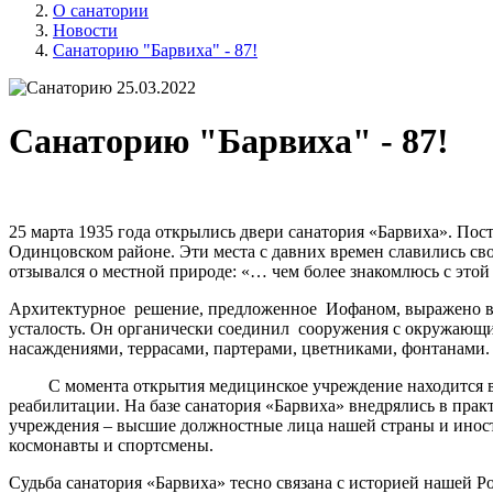
О санатории
Новости
Санаторию "Барвиха" - 87!
25.03.2022
Санаторию "Барвиха" - 87!
25 марта 1935 года открылись двери санатория «Барвиха». По
Одинцовском районе. Эти места с давних времен славились св
отзывался о местной природе: «… чем более знакомлюсь с это
Архитектурное решение, предложенное Иофаном, выражено в
усталость. Он органически соединил сооружения с окружающи
насаждениями, террасами, партерами, цветниками, фонтанами.
С момента открытия медицинское учреждение находится в ве
реабилитации. На базе санатория «Барвиха» внедрялись в прак
учреждения – высшие должностные лица нашей страны и иност
космонавты и спортсмены.
Судьба санатория «Барвиха» тесно связана с историей нашей Р