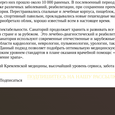
через них прошло около 10 000 раненых. В послевоенный перио
е различных заболеваний, реабилитации, при сохранении преем
ория. Перестраивались спальные и лечебные корпуса, пищеблок,
а, спортивный павильон, прокладывались новые пешеходные мар
риобретало облик, хорошо известный всем в настоящее время.
еспектабельности. Санаторий продолжает хранить и развивать в
 в стране и за рубежом. Это лечебно-диагностический и реаби
анатория используют современные отечественные и зарубежные 
бласти кардиологии, неврологии, пульмонологии, урологии, так
е. Данный подход позволяет подобрать оптимальную медицинску
соким уровнем стандартов в плане оказания врачебной помощи: 
ение храпа».
ий Кремлевской медицины, высочайший уровень сервиса, забота
ПОДПИШИТЕСЬ
НА НАШУ РАССЫЛ
и получайте самые свежие новости