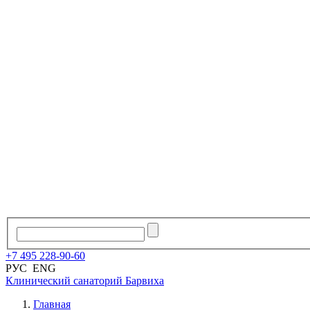
+7
495
228
-
90
-
60
РУС
ENG
Клинический санаторий
Барвиха
Главная