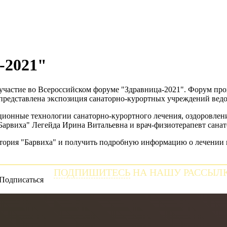
-2021"
частие во Всероссийском форуме "Здравница-2021". Форум прох
представлена экспозиция санаторно-курортных учреждений ведо
онные технологии санаторно-курортного лечения, оздоровлени
арвиха" Легейда Ирина Витальевна и врач-физиотерапевт санат
тория "Барвиха" и получить подробную информацию о лечении 
ПОДПИШИТЕСЬ
НА НАШУ РАССЫЛ
и получайте самые свежие новости