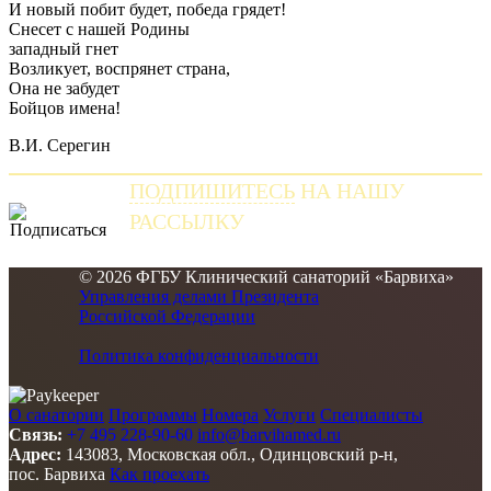
И новый побит будет, победа грядет!
Снесет с нашей Родины
западный гнет
Возликует, воспрянет страна,
Она не забудет
Бойцов имена!
В.И. Серегин
ПОДПИШИТЕСЬ
НА НАШУ
РАССЫЛКУ
и получайте самые свежие новости
© 2026 ФГБУ Клинический санаторий «Барвиха»
Управления делами Президента
Российской Федерации
Политика конфиденциальности
О санатории
Программы
Номера
Услуги
Специалисты
Связь:
+7 495 228-90-60
info@barvihamed.ru
Адрес:
143083, Московская обл., Одинцовский р-н,
пос. Барвиха
Как проехать