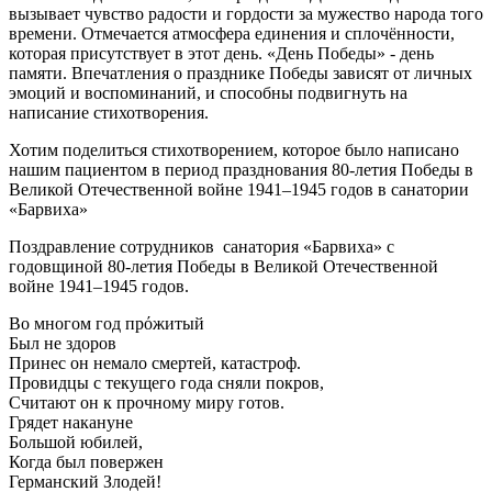
вызывает чувство радости и гордости за мужество народа того
времени. Отмечается атмосфера единения и сплочённости,
которая присутствует в этот день. «День Победы» - день
памяти. Впечатления о празднике Победы зависят от личных
эмоций и воспоминаний, и способны подвигнуть на
написание стихотворения.
Хотим поделиться стихотворением, которое было написано
нашим пациентом в период празднования 80-летия Победы в
Великой Отечественной войне 1941–1945 годов в санатории
«Барвиха»
Поздравление сотрудников санатория «Барвиха» с
годовщиной 80-летия Победы в Великой Отечественной
войне 1941–1945 годов.
Во многом год прόжитый
Был не здоров
Принес он немало смертей, катастроф.
Провидцы с текущего года сняли покров,
Считают он к прочному миру готов.
Грядет накануне
Большой юбилей,
Когда был повержен
Германский Злодей!