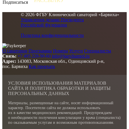
РАССЫЛКУ
и получайте самые свежие новости
© 2026 ФГБУ Клинический санаторий «Барвиха»
Управления делами Президента
Российской Федерации
Политика конфиденциальности
О санатории
Программы
Номера
Услуги
Специалисты
Связь:
+7 495 228-90-60
info@barvihamed.ru
Адрес:
143083, Московская обл., Одинцовский р-н,
пос. Барвиха
Как проехать
УСЛОВИЯ ИСПОЛЬЗОВАНИЯ МАТЕРИАЛОВ
САЙТА И ПОЛИТИКА ОБРАБОТКИ И ЗАЩИТЫ
ПЕРСОНАЛЬНЫХ ДАННЫХ
Материалы, размещенные на сайте, носят информационный
характер. Посетители сайта не должны использовать
их в качестве медицинских рекомендаций. Предупреждаем
о необходимости получения консультации у врача (специалиста)
по оказываемым услугам и возможным противопоказаниям.