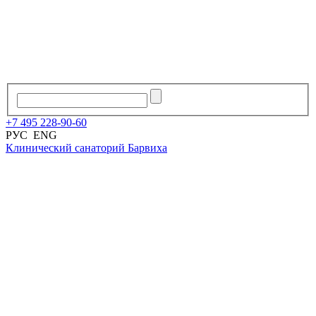
+7
495
228
-
90
-
60
РУС
ENG
Клинический санаторий
Барвиха