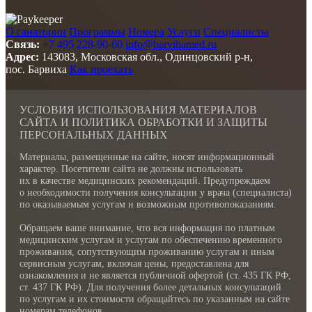
О санатории
Программы
Номера
Услуги
Специалисты
Связь:
+7 495 228-90-60
info@barvihamed.ru
Адрес:
143083, Московская обл., Одинцовский р-н,
пос. Барвиха
Как проехать
УСЛОВИЯ ИСПОЛЬЗОВАНИЯ МАТЕРИАЛОВ
САЙТА И ПОЛИТИКА ОБРАБОТКИ И ЗАЩИТЫ
ПЕРСОНАЛЬНЫХ ДАННЫХ
Материалы, размещенные на сайте, носят информационный
характер. Посетители сайта не должны использовать
их в качестве медицинских рекомендаций. Предупреждаем
о необходимости получения консультации у врача (специалиста)
по оказываемым услугам и возможным противопоказаниям.
Обращаем ваше внимание, что вся информация по платным
медицинским услугам и услугам по обеспечению временного
проживания, сопутствующим проживанию услугам и иным
сервисным услугам, включая цены, предоставлена для
ознакомления и не является публичной офертой (ст. 435 ГК РФ,
cт. 437 ГК РФ). Для получения более детальных консультаций
по услугам и их стоимости обращайтесь по указанным на сайте
номерам телефонов.