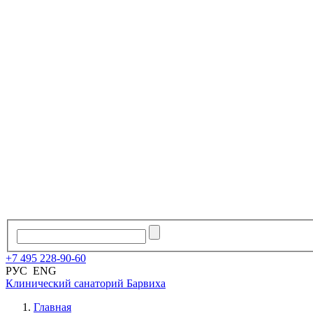
+7
495
228
-
90
-
60
РУС
ENG
Клинический санаторий
Барвиха
Главная