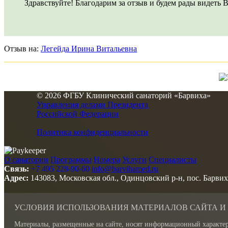
Здравствуйте! Благодарим за отзыв и будем рады видеть В
Отзыв на:
Легейда Ирина Витальевна
© 2026 ФГБУ Клинический санаторий «Барвиха»
Управления делами Президента
Российской Федерации
Политика конфиденциальности
О санатории
Программы
Номера
Услуги
Специалисты
Связь:
+7 495 228-90-60
info@barvihamed.ru
Адрес:
143083, Московская обл., Одинцовский р-н, пос. Барвих
УСЛОВИЯ ИСПОЛЬЗОВАНИЯ МАТЕРИАЛОВ САЙТА И
Материалы, размещенные на сайте, носят информационный характер