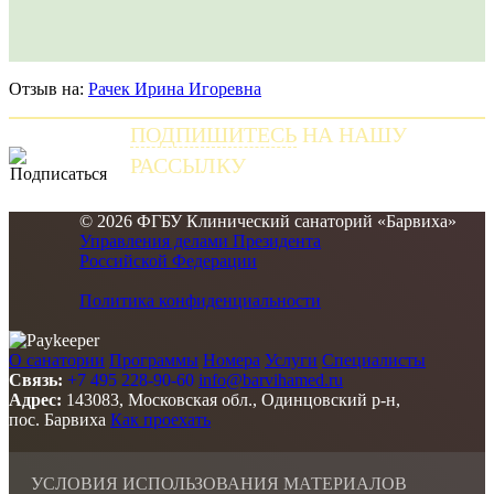
Отзыв на:
Рачек Ирина Игоревна
ПОДПИШИТЕСЬ
НА НАШУ
РАССЫЛКУ
и получайте самые свежие новости
© 2026 ФГБУ Клинический санаторий «Барвиха»
Управления делами Президента
Российской Федерации
Политика конфиденциальности
О санатории
Программы
Номера
Услуги
Специалисты
Связь:
+7 495 228-90-60
info@barvihamed.ru
Адрес:
143083, Московская обл., Одинцовский р-н,
пос. Барвиха
Как проехать
УСЛОВИЯ ИСПОЛЬЗОВАНИЯ МАТЕРИАЛОВ