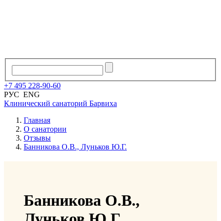
+7
495
228
-
90
-
60
РУС
ENG
Клинический санаторий
Барвиха
Главная
О санатории
Отзывы
Банникова О.В., Луньков Ю.Г.
Банникова О.В.,
Луньков Ю.Г.