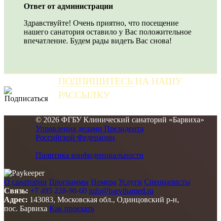
Ответ от администрации
Здравствуйте! Очень приятно, что посещение
нашего санатория оставило у Вас положительное
впечатление. Будем рады видеть Вас снова!
ПОДПИШИТЕСЬ
НА НАШУ
РАССЫЛКУ
и получайте самые свежие новости
© 2026 ФГБУ Клинический санаторий «Барвиха»
Управления делами Президента
Российской Федерации
Политика конфиденциальности
О санатории
Программы
Номера
Услуги
Специалисты
Связь:
+7 495 228-90-60
info@barvihamed.ru
Адрес:
143083, Московская обл., Одинцовский р-н,
пос. Барвиха
Как проехать