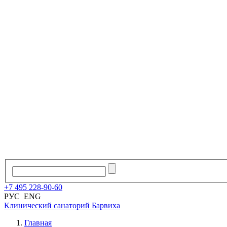
+7
495
228
-
90
-
60
РУС
ENG
Клинический санаторий
Барвиха
Главная