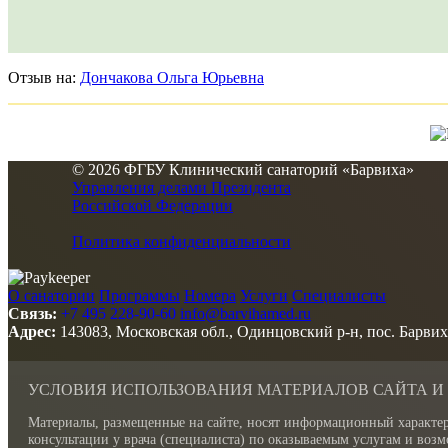
Отзыв на:
Дончакова Ольга Юрьевна
© 2026 ФГБУ Клинический санаторий «Барвиха»
Управления делами Президента
Российской Федерации
Политика конфиденциальности
О санатории
Программы
Номера
Услуги
Специалисты
Связь:
+7 495 228-90-60
info@barvihamed.ru
Адрес:
143083, Московская обл., Одинцовский р-н, пос. Барвих
УСЛОВИЯ ИСПОЛЬЗОВАНИЯ МАТЕРИАЛОВ САЙТА И
Материалы, размещенные на сайте, носят информационный характер
консультации у врача (специалиста) по оказываемым услугам и во