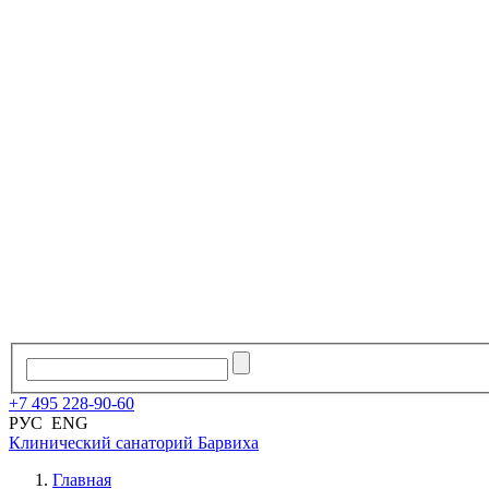
+7
495
228
-
90
-
60
РУС
ENG
Клинический санаторий
Барвиха
Главная