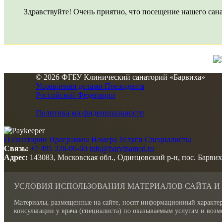
Здравствуйте! Очень приятно, что посещение нашего сана
© 2026 ФГБУ Клинический санаторий «Барвиха»
Управления делами Президента
Российской Федерации
Политика конфиденциальности
О санатории
Программы
Номера
Услуги
Специалисты
Связь:
+7 495 228-90-60
info@barvihamed.ru
Адрес:
143083, Московская обл., Одинцовский р-н, пос. Барвих
УСЛОВИЯ ИСПОЛЬЗОВАНИЯ МАТЕРИАЛОВ САЙТА И
Материалы, размещенные на сайте, носят информационный характер
консультации у врача (специалиста) по оказываемым услугам и во