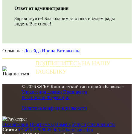
Ответ от администрации
Здравствуйте! Благодарим за отзыв и будем рады
видеть Вас снова!
Отзыв на:
Легейда Ирина Витальевна
ПОДПИШИТЕСЬ
НА НАШУ
РАССЫЛКУ
и получайте самые свежие новости
© 2026 ФГБУ Клинический санаторий «Барвиха»
Управления делами Президента
Российской Федерации
Политика конфиденциальности
О санатории
Программы
Номера
Услуги
Специалисты
Связь:
+7 495 228-90-60
info@barvihamed.ru