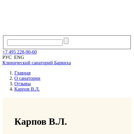
+7
495
228
-
90
-
60
РУС
ENG
Клинический санаторий
Барвиха
Главная
О санатории
Отзывы
Карпов В.Л.
Карпов В.Л.