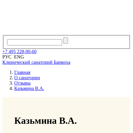
+7
495
228
-
90
-
60
РУС
ENG
Клинический санаторий
Барвиха
Главная
О санатории
Отзывы
Казьмина В.А.
Казьмина В.А.