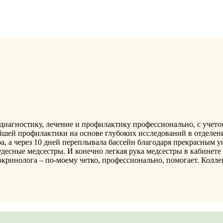
 диагностику, лечение и профилактику профессионально, с учет
ейшей профилактики на основе глубоких исследований в отделен
тра, а через 10 дней переплывала бассейн благодаря прекрасным
удесные медсестры. И конечно легкая рука медсестры в кабинете
окринолога – по-моему четко, профессионально, помогает. Колл