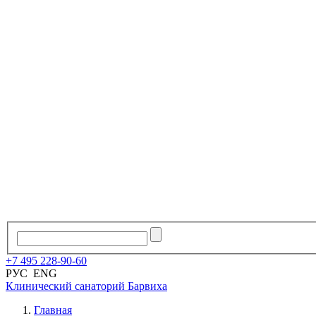
+7
495
228
-
90
-
60
РУС
ENG
Клинический санаторий
Барвиха
Главная