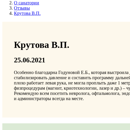
О санатории
Отзывы
Крутова В.П.
Крутова В.П.
25.06.2021
Особенно благодарна Годуновой Е.Б., которая выстроила
стабилизировать давление и составить программу дальн
плохо работает левая рука, не могла проплыть даже 1 ме
физпроцедурам (магнит, криотехнологии, лазер и др.) – ч
Рекомендую всем посетить невролога, офтальмолога, энд
и администраторы всегда на месте.