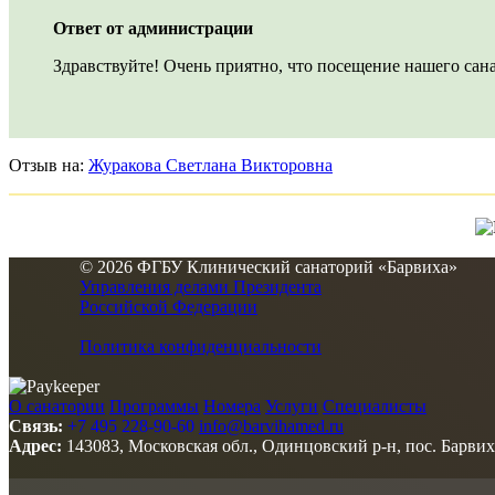
Ответ от администрации
Здравствуйте! Очень приятно, что посещение нашего сана
Отзыв на:
Журакова Светлана Викторовна
© 2026 ФГБУ Клинический санаторий «Барвиха»
Управления делами Президента
Российской Федерации
Политика конфиденциальности
О санатории
Программы
Номера
Услуги
Специалисты
Связь:
+7 495 228-90-60
info@barvihamed.ru
Адрес:
143083, Московская обл., Одинцовский р-н, пос. Барвих